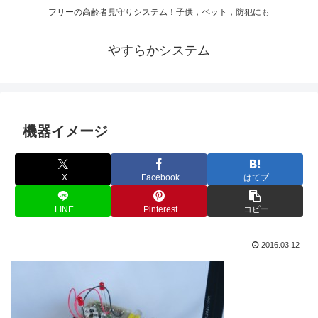
フリーの高齢者見守りシステム！子供，ペット，防犯にも
やすらかシステム
機器イメージ
X
Facebook
はてブ
LINE
Pinterest
コピー
2016.03.12