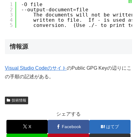
S
1
-O file
y
2
--output-document=file
n
t
3
The documents will not be written
a
x
4
written to file.  If - is used as
H
5
conversion.  (Use ./- to print to
i
g
h
l
i
g
情報源
h
t
e
r
に
つ
い
Visual Studio Codeのサイト
のPublic GPG Keyの辺りにこ
て
の手順の記述がある。
技術情報
シェアする
X
Facebook
はてブ