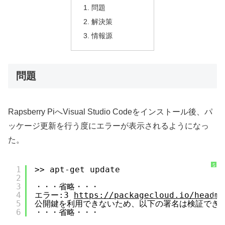
問題
解決策
情報源
問題
Rapsberry PiへVisual Studio Codeをインストール後、パ
ッケージ更新を行う度にエラーが表示されるようになっ
た。
S
1
>> apt-get update
y
2
n
t
3
・・・省略・・・
a
x
4
エラー:3 
https://packagecloud.io/headme
H
5
公開鍵を利用できないため、以下の署名は検証できませんでした
i
g
6
・・・省略・・・
h
l