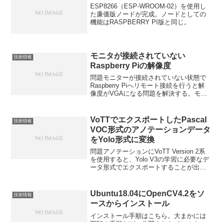
ESP8266（ESP-WROOM-02）を使用し
た廉価版ノードが完成。ノードとしての
機能はRASPBERRY PI版と同じ。
モニタが接続されていない
技術情報
Raspberry Piの解像度
問題モニターが接続されていない状態で
Raspberry Piへリモート接続を行うと解
像度がVGAになる問題を解決する。モニ
ターが存在しないとは、下記のような状
態を示す。HDMIケーブルを外したHDMI
切替器で他のモニタを選択しているリモ
VoTTでエクスポートしたPascal
技術情報
ート...
VOC形式のアノテーションデータ
をYolo形式に変換
問題アノテーションにVoTT Version 2系
を使用すると、Yolo V3の学習に必要なデ
ータ形式でエクスポートすることが出来
ない。公式サイトでは、Pascal VOC形式
からの変換に voc_label.py というスクリ
プトをダウン...
Ubuntu18.04にOpenCV4.2をソ
技術情報
ースからインストール
インストール手順はこちら。大まかには