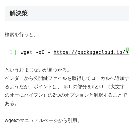
i
g
h
t
解決策
e
r
に
つ
い
て
検索を行うと、
S
1
wget -qO - 
https://packagecloud.io/he
y
n
t
a
x
というおまじないが見つかる。
H
i
g
ベンダーから公開鍵ファイルを取得してローカルへ追加す
h
l
るようだが、ポイントは、-qO -の部分をqとO -（大文字
i
g
h
のオーにハイフン）の2つのオプションと解釈することで
t
e
r
ある。
に
つ
い
て
wgetのマニュアルページから引用。