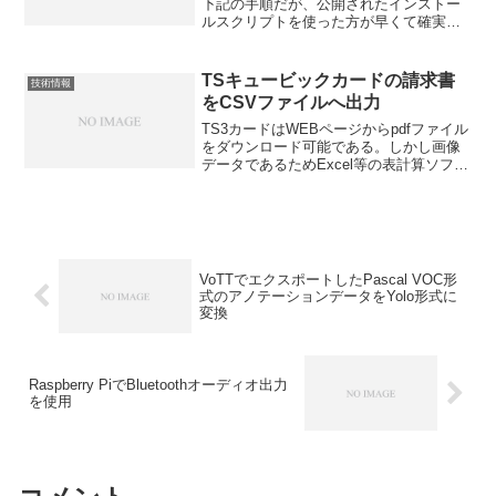
下記の手順だが、公開されたインストー
ルスクリプトを使った方が早くて確実。
不要なパッケージやライブラリがあるな
らば、スクリプトを修正すれば良い。必
要なパッケージをインストールソースを
TSキュービックカードの請求書
技術情報
ダウンロードcmakem...
をCSVファイルへ出力
TS3カードはWEBページからpdfファイル
をダウンロード可能である。しかし画像
データであるためExcel等の表計算ソフト
でインポートできない。画像認識ソフト
やAdobeのACROBATで変換できないか試
行錯誤したものの、表として認識させ
る...
VoTTでエクスポートしたPascal VOC形
式のアノテーションデータをYolo形式に
変換
Raspberry PiでBluetoothオーディオ出力
を使用