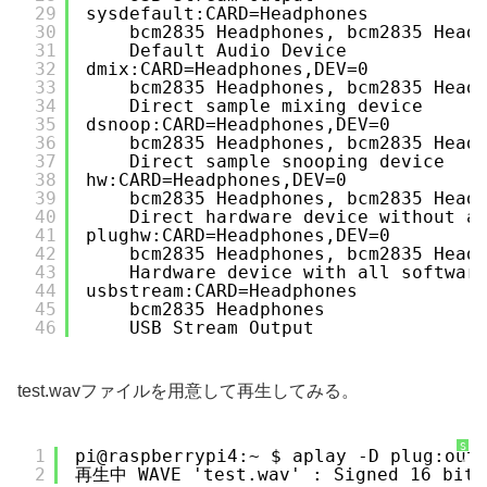
29
sysdefault:CARD=Headphones
30
bcm2835 Headphones, bcm2835 Head
31
Default Audio Device
32
dmix:CARD=Headphones,DEV=0
33
bcm2835 Headphones, bcm2835 Head
34
Direct sample mixing device
35
dsnoop:CARD=Headphones,DEV=0
36
bcm2835 Headphones, bcm2835 Head
37
Direct sample snooping device
38
hw:CARD=Headphones,DEV=0
39
bcm2835 Headphones, bcm2835 Head
40
Direct hardware device without a
41
plughw:CARD=Headphones,DEV=0
42
bcm2835 Headphones, bcm2835 Head
43
Hardware device with all softwar
44
usbstream:CARD=Headphones
45
bcm2835 Headphones
46
USB Stream Output
test.wavファイルを用意して再生してみる。
S
1
pi@raspberrypi4:~ $ aplay -D plug:out
y
2
再生中 WAVE 'test.wav' : Signed 16 bi
n
t