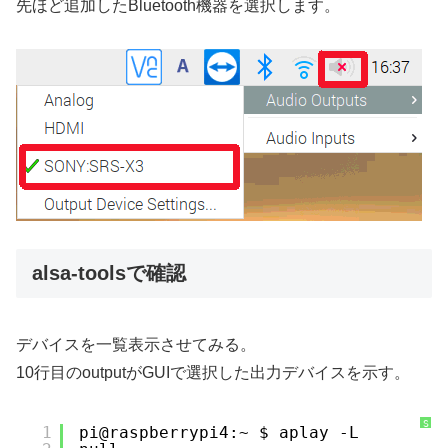
先ほど追加したBluetooth機器を選択します。
alsa-toolsで確認
デバイスを一覧表示させてみる。
10行目のoutputがGUIで選択した出力デバイスを示す。
S
1
pi@raspberrypi4:~ $ aplay -L
y
n