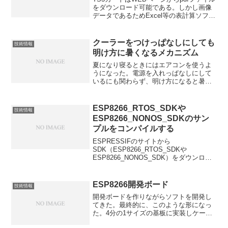
をダウンロード可能である。しかし画像
データであるためExcel等の表計算ソフト
でインポートできない。画像認識ソフト
やAdobeのACROBATで変換できないか試
行錯誤したものの、表として認識させ
クーラーをつけっぱなしにしても
技術情報
る...
明け方に暑くなるメカニズム
夏になり寝るときにはエアコンを使うよ
うになった。電源を入れっぱなしにして
いるにも関わらず、明け方になると暑く
て目が覚める。やすらかシステムを使い
温度と湿度を1分毎にロギングして解析し
てみた。下のグラフをご覧いただきた
ESP8266_RTOS_SDKや
技術情報
い。22:45頃にエアコ...
ESP8266_NONOS_SDKのサン
プルをコンパイルする
ESPRESSIFのサイトから
SDK（ESP8266_RTOS_SDKや
ESP8266_NONOS_SDK）をダウンロー
ドして解凍しただけでは、サンプルのコ
ンパイルでエラーが発生したり、ライブ
ラリのコンパイルでエラーが発生したり
ESP8266開発ボード
技術情報
する。 NO...
開発ボードを作りながらソフトを開発し
てきた。最終的に、このような形になっ
た。4分の1サイズの基板に実装しケース
に入れる予定。