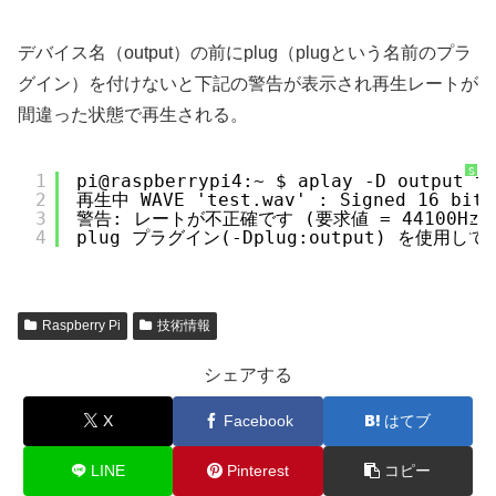
a
x
H
i
デバイス名（output）の前にplug（plugという名前のプラ
g
h
グイン）を付けないと下記の警告が表示され再生レートが
l
i
g
間違った状態で再生される。
h
t
e
r
に
S
1
pi@raspberrypi4:~ $ aplay -D output t
つ
y
い
2
再生中 WAVE 'test.wav' : Signed 16 bi
n
て
t
3
警告: レートが不正確です (要求値 = 44100Hz, 
a
x
4
plug プラグイン(-Dplug:output) を使用し
H
i
g
h
l
i
g
Raspberry Pi
技術情報
h
t
e
r
シェアする
に
つ
い
て
X
Facebook
はてブ
LINE
Pinterest
コピー