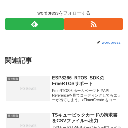
wordpressをフォローする
wordpress
関連記事
ESP8266_RTOS_SDKの
技術情報
FreeRTOSサポート
FreeRTOSのホームページ上でAPI
Referenceを見てコーディングしてもエラ
ーが出てしまう。xTimerCreate をコール
するために、TimerHandle_t型を使いたい
のだが、無いとのエラーが表示される。
ESP8266_...
TSキュービックカードの請求書
技術情報
をCSVファイルへ出力
TS3カードはWEBページからpdfファイル