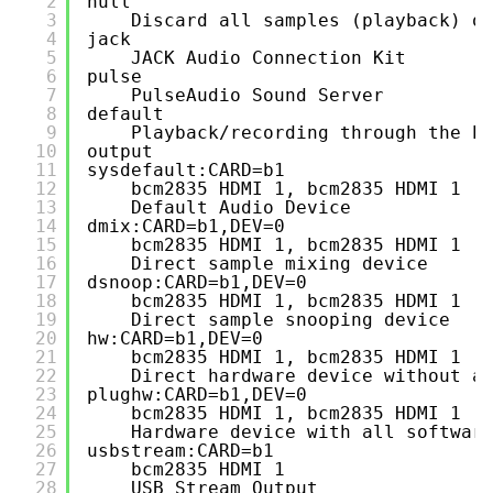
2
null
t
3
Discard all samples (playback) o
a
x
4
jack
H
5
JACK Audio Connection Kit
i
g
6
pulse
h
7
PulseAudio Sound Server
l
i
8
default
g
9
Playback/recording through the P
h
t
10
output
e
11
sysdefault:CARD=b1
r
に
12
bcm2835 HDMI 1, bcm2835 HDMI 1
つ
13
Default Audio Device
い
て
14
dmix:CARD=b1,DEV=0
15
bcm2835 HDMI 1, bcm2835 HDMI 1
16
Direct sample mixing device
17
dsnoop:CARD=b1,DEV=0
18
bcm2835 HDMI 1, bcm2835 HDMI 1
19
Direct sample snooping device
20
hw:CARD=b1,DEV=0
21
bcm2835 HDMI 1, bcm2835 HDMI 1
22
Direct hardware device without a
23
plughw:CARD=b1,DEV=0
24
bcm2835 HDMI 1, bcm2835 HDMI 1
25
Hardware device with all softwar
26
usbstream:CARD=b1
27
bcm2835 HDMI 1
28
USB Stream Output